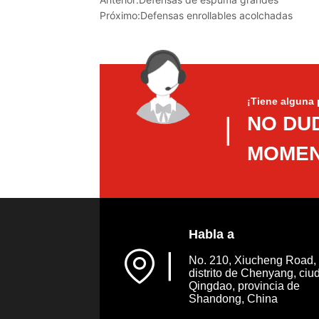
Próximo:
Defensas enrollables acolchadas
¡Tiene alguna 
NO DU
▏
MOMEN
Habla a
▏
No. 210, Xiucheng Road,
distrito de Chenyang, ciu
Qingdao, provincia de
Shandong, China