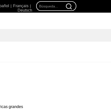
pañol
Français
Deutsch
·