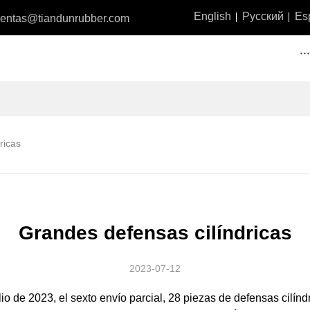
English
Русский
Es
ventas@tiandunrubber.com
··
ricas
Grandes defensas cilíndricas
2023-07-12