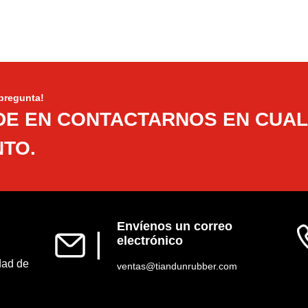
pregunta!
DE EN CONTACTARNOS EN CUA
TO.
Envíenos un correo
▏
electrónico
dad de
ventas@tiandunrubber.com