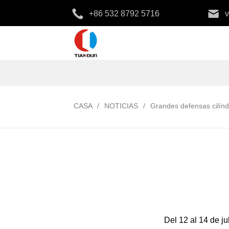
+86 532 8792 5716
CASA
/
NOTICIAS
/
Grandes defensas cilínd