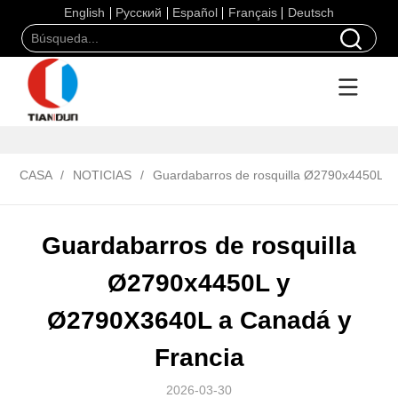
English
Русский
Español
Français
Deutsch
CASA
/
NOTICIAS
/
Guardabarros de rosquilla Ø2790x4450L y
Guardabarros de rosquilla
Ø2790x4450L y
Ø2790X3640L a Canadá y
Francia
2026-03-30